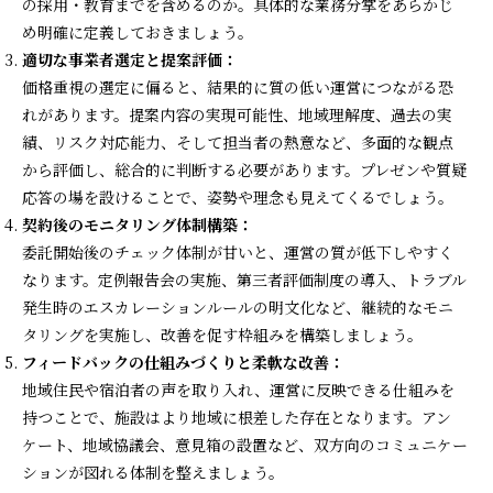
の採用・教育までを含めるのか。具体的な業務分掌をあらかじ
め明確に定義しておきましょう。
適切な事業者選定と提案評価：
価格重視の選定に偏ると、結果的に質の低い運営につながる恐
れがあります。提案内容の実現可能性、地域理解度、過去の実
績、リスク対応能力、そして担当者の熱意など、多面的な観点
から評価し、総合的に判断する必要があります。プレゼンや質疑
応答の場を設けることで、姿勢や理念も見えてくるでしょう。
契約後のモニタリング体制構築：
委託開始後のチェック体制が甘いと、運営の質が低下しやすく
なります。定例報告会の実施、第三者評価制度の導入、トラブル
発生時のエスカレーションルールの明文化など、継続的なモニ
タリングを実施し、改善を促す枠組みを構築しましょう。
フィードバックの仕組みづくりと柔軟な改善：
地域住民や宿泊者の声を取り入れ、運営に反映できる仕組みを
持つことで、施設はより地域に根差した存在となります。アン
ケート、地域協議会、意見箱の設置など、双方向のコミュニケー
ションが図れる体制を整えましょう。