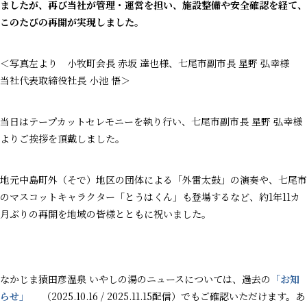
ましたが、再び当社が管理・運営を担い、施設整備や安全確認を経て、
このたびの再開が実現しました。
＜写真左より 小牧町会長 赤坂 達也様、七尾市副市長 星野 弘幸様
当社代表取締役社長 小池 悟＞
当日はテープカットセレモニーを執り行い、七尾市副市長 星野 弘幸様
よりご挨拶を頂戴しました。
地元中島町外（そで）地区の団体による「外雷太鼓」の演奏や、七尾市
のマスコットキャラクター「とうはくん」も登場するなど、約1年11カ
月ぶりの再開を地域の皆様とともに祝いました。
なかじま猿田彦温泉 いやしの湯のニュースについては、過去の
「お知
らせ」
（2025.10.16 / 2025.11.15配信）でもご確認いただけます。あ