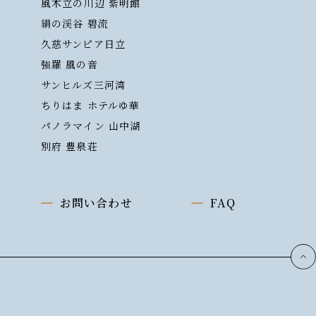
風木立の川辺 紫明館
絹の渓谷 碧流
久慈サンピア日立
強羅 風の音
サンヒルズ三河湾
ちりはま ホテルゆ華
パノラマイン 山中湖
別府 豊泉荘
お問い合わせ
FAQ