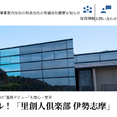
事業案内
当社の特長
当社の実績
会社概要
お知らせ
採用情報
お問い合わせ
様の“温泉デビュー”も安心・安全
ル！「里創人俱楽部 伊勢志摩」