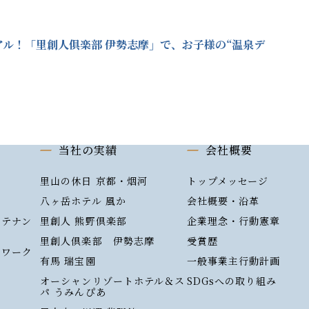
ル！「里創人俱楽部 伊勢志摩」で、お子様の“温泉デ
当社の実績
会社概要
里山の休日 京都・烟河
トップメッセージ
八ヶ岳ホテル 風か
会社概要・沿革
ンテナン
里創人 熊野倶楽部
企業理念・行動憲章
里創人倶楽部 伊勢志摩
受賞歴
トワーク
有馬 瑞宝園
一般事業主行動計画
）
オーシャンリゾートホテル＆ス
SDGsへの取り組み
パ うみんぴあ