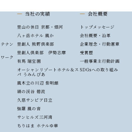
当社の実績
会社概要
里山の休日 京都・烟河
トップメッセージ
八ヶ岳ホテル 風か
会社概要・沿革
ンテナン
里創人 熊野倶楽部
企業理念・行動憲章
里創人倶楽部 伊勢志摩
受賞歴
トワーク
有馬 瑞宝園
一般事業主行動計画
）
オーシャンリゾートホテル＆ス
SDGsへの取り組み
パ うみんぴあ
風木立の川辺 紫明館
絹の渓谷 碧流
久慈サンピア日立
強羅 風の音
サンヒルズ三河湾
ちりはま ホテルゆ華