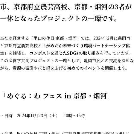
市、京都府立農芸高校、京都・烟河の3者が
一体となったプロジェクトの一環です。
当社が経営する「里山の休日 京都・烟河」では、2024年2月に亀岡市
と京都府立農芸高校と「
かめおか未来づくり環境パートナーシップ協
定」
を締結し、
コンポストを通じたSDGsの取り組み
を行っています。
この産官学共同プロジェクトの一環として、亀岡市民との交流を深めな
がら、資源の循環や花と緑を広げる
初めてのイベントを開催
します。
「めぐる：わ フェス in 京都・烟河」
・日時 2024年11月23日（土） 10時～15時
・会場 里山の休日 京都・烟河（京都府亀岡市本梅町平松泥ヶ渕1-1）